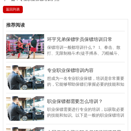
返回列表
推荐阅读
环宇兄弟保镖学员保镖培训日常
保镖培训一般都培训什么？ 1、拳击、散
打、无限制格斗术(徒手搏杀、刀棍械斗、
特殊武器使用)、保镖队列 2、法律、心里
素质、眼神、胆量、抗压训练 3、目标保
专业职业保镖培训内容
护与护送(要员贴身防护训练、意外事故处
理、快速撤离现场训练)
想成为一名专业职业保镖，培训是非常重要
的，它能够帮助保镖们掌握必要的技能和知
识，提高他们的工作能力和应对危险情况的
能力。下面是环宇兄弟保镖公司的专业职业
职业保镖都需要怎么培训？
保镖培训内容： 安全意识培训：保镖需要
具备良好的安全意识，培训中会教授各种安
​职业保镖需要进行专业的培训，以获取必要
全知识和技巧，例如如何辨别潜在的威胁、
的技能和知识。以下是一般的职业保镖培训
如何应对突发事件等。此外，保镖还会接受
内容和流程： 1. 安全意识培训：职业保
心理训练，以保持冷静和应对压力。
镖的培训通常从安全意识培训开始。这包括