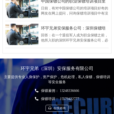
中国保镖公司的职业保镖培训项目里
了解安全威胁、风险评估和紧急情况处理等
有针对急救的培训项目吗？
方面的知识。培训内容通常包括安全意识教
​日前，有对中国保镖公司的培训项目好奇的
育、安全管理和应急预案等。
网友在网上提问，问询保镖培训项目中有没
有针对急救的一些培训项目？答案是有，就
像深圳环宇兄弟保镖公司，就会给保镖培训
环宇兄弟安保服务公司：深圳保镖培
心肺复苏的急救知识和专业操作手段，同
训主要培训哪些内容？
时，割伤或者刀伤后的伤口的应急止血处理
​回答：在一个退役军人成为职业保镖之前，
也需要培训。
他所入职的深圳环宇兄弟安保服务公司，必
定会先给这类新入职人员进行保镖培训，直
到将这些新入职的人员打造成一支专业的保
镖团队。很多人认为，保镖培训项目，肯定
都是针对体能和格斗技能方面的，其实不
然，一家正规保镖公司的保镖培训项目很宽
环宇兄弟（深圳）安保服务有限公司
泛，体能和技能，只是基础，以深圳环宇兄
弟保镖公司为例，他们的培训项目主要囊括
主要提供专业人身保护，资产保护，危机处理，私人保镖，保镖培训
以下几类：
等安全服务
保镖雇佣： 13248336666
保镖培训： 15579422777
在线咨询