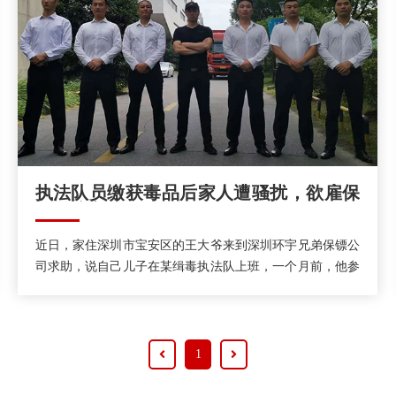
执法队员缴获毒品后家人遭骚扰，欲雇保
镖保护家人
近日，家住深圳市宝安区的王大爷来到深圳环宇兄弟保镖公
司求助，说自己儿子在某缉毒执法队上班，一个月前，他参
与缴获一起大型跨境运毒案，很多毒贩被缉拿归案。但是，
不知道谁把他们家的私人信息泄露出去了，之后家里经常会
接到一些威胁电话，现在他们家人生活的不太安宁，所以想
到请保镖保护自己。
1