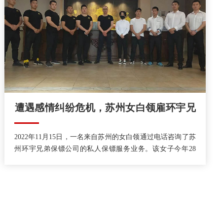
镖公司众多，普通人要如何选择？
​遭遇感情纠纷危机，苏州女白领雇环宇兄
弟保镖
2022年11月15日，一名来自苏州的女白领通过电话咨询了苏
州环宇兄弟保镖公司的私人保镖服务业务。该女子今年28
岁，谈了一个北方的男友，后因感情和经济问题的理念不
同，女方提出分手，但男方不同意。于是男方就对女方开展
了长达半年以上的纠缠，因为女方不服软，男方开始恐吓，
发一些恐怖的图片视频给女方。女方意识到对方已经失控，
可能会伤害自己，再加上有很多的前车之鉴，她打算给自己
找一个保镖来保护个人安全。