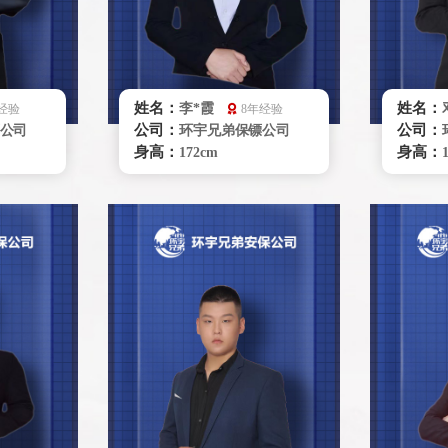
姓名：
姓名：
李*霞
经验
8年经验
公司：
公司：
公司
环宇兄弟保镖公司
身高：
身高：
172cm
体重：
体重：
60kg
籍贯：
籍贯：
云南
学历：
学历：
大学本科
来源：
来源：
上海体育学院
擅长：
擅长：
驶商务礼
拳击、搏击、擒拿格
斗、商务礼仪、贴身护卫特
斗、车
种驾驶、危机处理、要员随
身保护
卫、商务陪同、贴身保护跟
踪调查、健康管理、紧急救
护
立即咨询