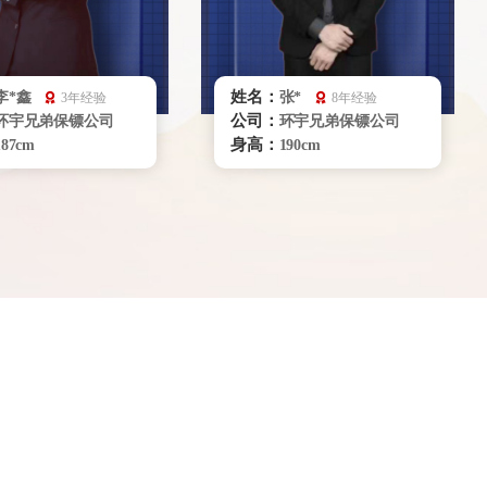
姓名：
李*鑫
张*
3年经验
8年经验
公司：
环宇兄弟保镖公司
环宇兄弟保镖公司
身高：
187cm
190cm
体重：
83kg
83kg
籍贯：
湖南
辽宁
学历：
大专
大专
来源：
武警雪豹突击队
96151部队
擅长：
危险处理、驾驶擒拿
危机处理商务礼仪，
散打搏击、车辆护
贴身保护特种驾驶，要员随
泳
卫
立即咨询
立即咨询