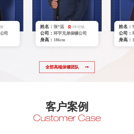
姓名：
姓名：
张*远
经验
4年经验
公司：
公司：
公司
环宇兄弟保镖公司
身高：
身高：
186cm
体重：
体重：
87kg
籍贯：
籍贯：
辽宁
学历：
学历：
大专
来源：
来源：
空军部队
全部高端保镖团队
擅长：
擅长：
务礼仪,
特种驾驶 商务礼仪、
理，健康
贴身护卫危机处理
格斗，
送，游
立即咨询
客户案例
Customer Case