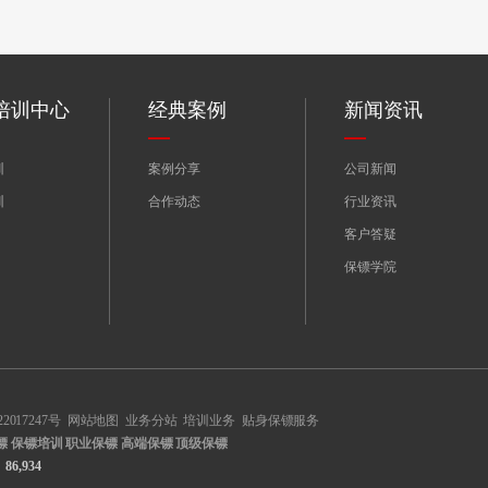
培训中心
经典案例
新闻资讯
训
案例分享
公司新闻
训
合作动态
行业资讯
客户答疑
保镖学院
2017247号
网站地图
业务分站
培训业务
贴身保镖服务
镖
保镖培训
职业保镖
高端保镖
顶级保镖
86,934