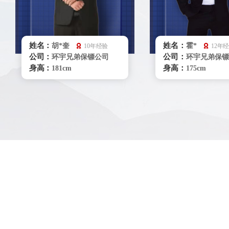
姓名：
姓名：
胡*奎
霍*
10年经验
12年
公司：
公司：
环宇兄弟保镖公司
环宇兄弟保镖
身高：
身高：
181cm
175cm
体重：
体重：
80kg
90kg
籍贯：
籍贯：
河南
辽宁
学历：
学历：
大专
大专
来源：
来源：
53062部队侦察兵
体校
擅长：
擅长：
贴身护卫/危机处理技
特种驾驶，商
能 : 擒拿，摔跤，柔术散打，
贴身护卫，危机处
车辆驾驶
管理
立即咨询
立即咨询