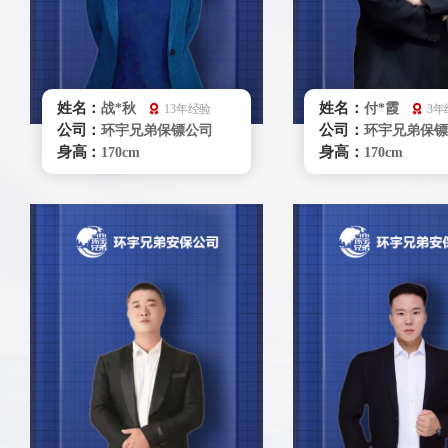
姓名：
姓名：
战*秋
付*霞
13年经验
3年
公司：
公司：
环宇兄弟保镖公司
环宇兄弟保镖
身高：
身高：
170cm
170cm
体重：
体重：
68kg
57kg
籍贯：
籍贯：
吉林
重庆
学历：
学历：
本科
大学本科
来源：
来源：
陕西省拳击队
散打
擅长：
擅长：
拳击、散打、飞镖、
散打、驾
商务礼仪、贴身护卫、特种
仪、贴身保护
驾驶、危机处理、健康管理
立即咨询
立即咨询