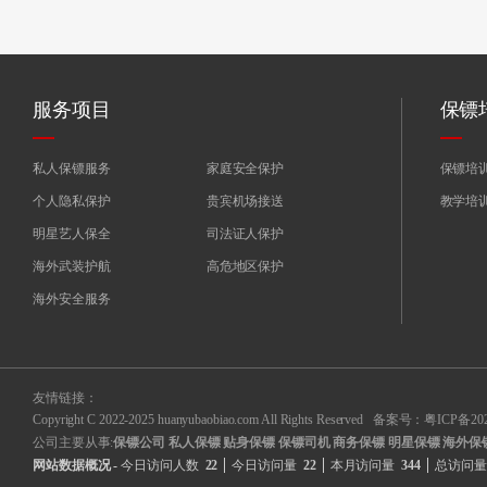
服务项目
保镖
私人保镖服务
家庭安全保护
保镖培
个人隐私保护
贵宾机场接送
教学培
明星艺人保全
司法证人保护
海外武装护航
高危地区保护
海外安全服务
友情链接：
Copyright C 2022-2025 huanyubaobiao.com All Rights Reserved 备案号：
粤ICP备202
公司主要从事:
保镖公司
私人保镖
贴身保镖
保镖司机
商务保镖
明星保镖
海外保
网站数据概况 -
今日访问人数
22
今日访问量
22
本月访问量
344
总访问量