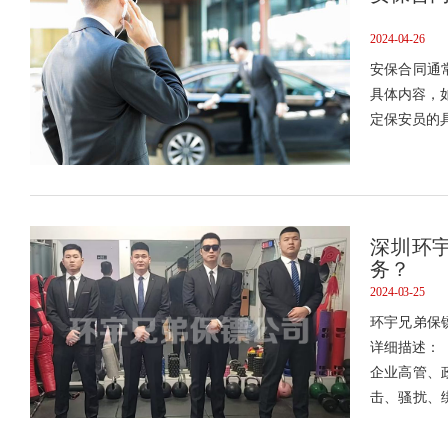
2024-04-26
​安保合同
具体内容，
定保安员的
深圳环
务？
2024-03-25
环宇兄弟保
详细描述：
企业高管、
击、骚扰、
遇到突发事