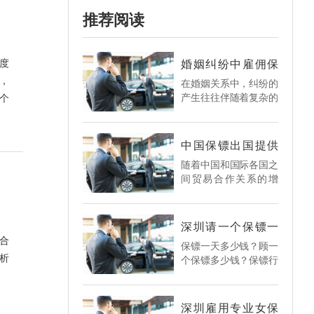
推荐阅读
度
婚姻纠纷中雇佣保
镖的作用
，
在婚姻关系中，纠纷的
产生往往伴随着复杂的
个
情感、利益纠葛，当矛
盾激化到一定程度时，
当事人的人身安全、财
中国保镖出国提供
产安全甚至正常生活秩
国际保镖服务的前
​随着中国和国际各国之
提是什么？
序都可能受到威胁。在
间贸易合作关系的增
这种情况下，雇佣保镖
进，中国与很多国家都
作为一种特殊的安全保
在建交，而且一些国家
障手段，逐渐进入人们
为了更好与中国合作，
的视野。深圳保镖公司
深圳请一个保镖一
就和中国针对入境问题
天多少钱（顾一个
将从多个方面深入探讨
合
​保镖一天多少钱？顾一
保镖多少钱？）
达成了合作协议，部分
婚姻纠纷中雇佣保镖的
析
个保镖多少钱？保镖行
国家还对中国公民采取
作用。​
业在现代社会中，可以
了入境的免签方面的措
说是炙手可热的行业，
施。在这样的大背景
因为保镖的工资待遇一
下，中国保镖公司的国
深圳雇用专业女保