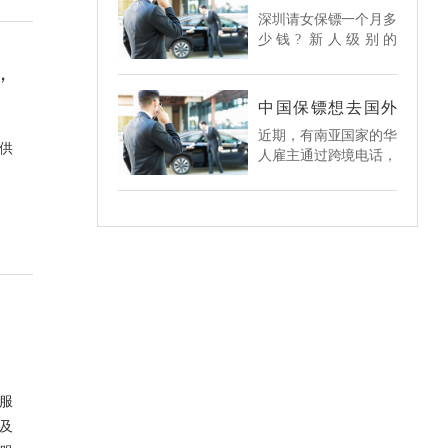
般都是很高的，它高于
镖多少钱？深圳请
际保镖业务也得到了积
​深圳请女保镖一个月多
女保镖一个月多少
社会平均工资水平有很
极的拓展，但是要出国
钱?
少钱? 新人级别的
多，因此现在有很多的
做国际保镖服务，还是
14000-15000/1月(吃住
人都想去到保镖公司应
需要具备一些条件的，
，
全包税后到手工
聘，而现在的深圳保镖
那么，国内保镖公司出
资) 初级女保镖
公司也越来越多了，他
中国保镖想去国外
国提供国际服务的前提
15000-18000/1月(吃住
服务，没有签证怎
们为了满足雇主的要
是什么？
​近期，有南亚国家的华
么办？
全包税后到手工
求，对于保镖的要求也
供
人雇主通过跨境电话，
资) 中级女保镖
是很高的，那么雇佣保
咨询深圳环宇兄弟国际
18000-25000/1月(吃住
镖要多少钱呢?下面环
保镖公司，想从该公司
全包税后到手工
宇兄弟保镖公司网站就
雇佣几名中国保镖过去
资) 高级女保镖
给朋友们具体的来分析
为他提供安全保护服
25000-30000/1月(吃住
一下。
务，但是这个雇主担心
全包税后到手工
国内保镖的出境问题会
资) 特级女保镖
因为签证而受阻，中国
30000-50000/1月(吃住
政府对出入境的管控的
全包税后到手工资)
力度在增加，受疫情的
影响，政府要求中国公
民，非必要不出境。
服
及