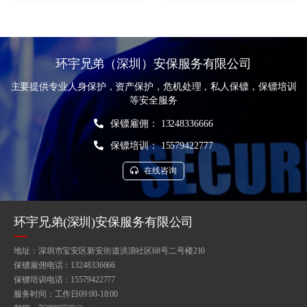
籍贯：山东省菏泽市
籍贯：
湖北
学历：少林寺武僧团
来源：部队
学历：
高中
擅长：特种作战、散打驾驶、侦
来源：
武汉体院
察、商务礼仪、贴身保护
擅长：
综合格斗健康管理、特种
环宇兄弟（深圳）安保服务有限公司
驾驶危机处理、要员随卫商务礼
仪、贴身保护跟踪调查
主要提供专业人身保护，资产保护，危机处理，私人保镖，保镖培训
立即咨询
等安全服务
立即咨询
保镖雇佣： 13248336666
保镖培训： 15579422777
在线咨询
环宇兄弟(深圳)安保服务有限公司
地址：深圳市宝安区新安街道洪浪社区68号二号楼210
保镖雇佣电话：13248336666
保镖培训电话：15579422777
服务时间：工作日09:00-18:00