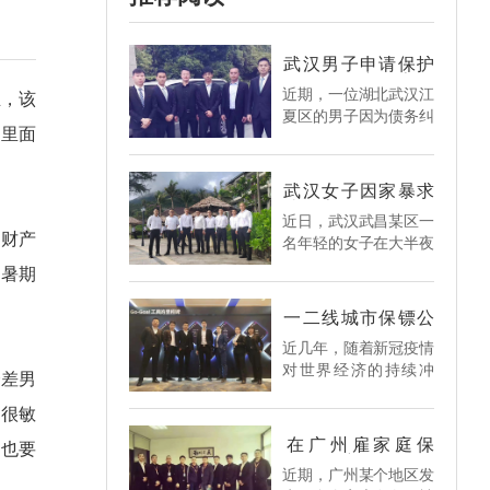
​武汉男子申请保护
令无果，雇环宇兄
近期，一位湖北武汉江
生，该
弟保镖保护安全
夏区的男子因为债务纠
，里面
纷问题被另外一方长期
恐吓和威胁。该男子意
识到自己的生命安全受
​武汉女子因家暴求
到了挑战，所以向当地
助环宇兄弟保镖，
近日，武汉武昌某区一
半夜得以脱离危险
的法院申请了人身保护
庭财产
名年轻的女子在大半夜
令的执行，不过法院驳
被男友疯狂家暴，因为
回了他的诉求，法院方
到暑期
她之前报警求助过警
认为男子的经济纠纷问
察，但是警察都是调
题需要自行解决，法院
​一二线城市保镖公
解，没有把男的抓起
司众多，出现安全
不能越权给他提供人身
近几年，随着新冠疫情
危机该如何选择？
来，所以她这次没有报
安全保护。在申请了人
对世界经济的持续冲
警，而是听取了闺蜜的
会差男
身保护令的事情无果之
击，中国境内的经济形
建议，雇佣了武汉环宇
后，男子就动起了雇佣
和很敏
势也越来越差。经济形
兄弟保镖公司一名男性
私人保镖的念头，于是
势的持续走低，让社会
保镖来保护自己的安
​在广州雇家庭保
就在网上搜索到了武汉
，也要
上的企业纠纷，婚姻纠
镖，是雇男保镖好
全。在保镖的保护下，
环宇兄弟保镖公司的相
近期，广州某个地区发
还是女保镖好？
纷，产权纠纷所造成的
她很快就脱离了危险，
关资料，并表达了自己