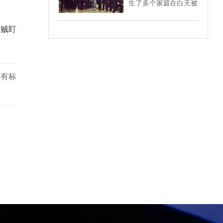
生了多个家庭在白天被
纠纷事件也在急速的攀
半夜搬出了那个小区。
的诉求。
人撬锁的事件，这起事
升之中，这也给社会增
件引起了广泛的社会关
加了安全隐患方面的压
窃贼盯
注。为了杜绝此类事件
力，同时也让社会上的
再次发生，该社区的一
保镖雇佣需求在不断增
些业主在咨询深圳环宇
加。那么，如果碰到了
保镖公司家庭保镖的事
企业纠纷或者婚姻纠
宜，想雇佣一名保镖来
纷，该如何选择保镖公
如有标
看自己的房子，以免家
司？一二线城市保镖公
门再一次被人给撬锁，
司众多，普通人要如何
里面的珍贵物品会不翼
选择？
而飞。那么，找保镖，
是找男保镖好，还是女
保镖好？