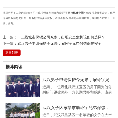
特别声明：以上内容(如有图片或视频亦包括在内)为环宇兄弟
保镖公司
小编整理上传并发布，出于
传递更多信息之目的。如有标注错误或侵权，请作者持权属证明与本网联系，我们将及时更正、删
除，谢谢。
上一篇：
​一二线城市保镖公司众多，出现安全危机该如何选择？
下一篇：
​武汉男子申请保护令无果，雇环宇兄弟保镖保护安全
返回列表
推荐阅读
​武汉男子申请保护令无果，雇环宇兄
弟保镖保护安全
近期，一位湖北武汉江夏区的男子因为债务
纠纷问题被另外一方长期恐吓和威胁。该男
子意识到自己的生命安全受到了挑战，所以
向当地的法院申请了人身保护令的执行，不
​武汉女子因家暴求助环宇兄弟保镖，
过法院驳回了他的诉求，法院方认为男子的
半夜得以脱离危险
经济纠纷问题需要自行解决，法院不能越权
近日，武汉武昌某区一名年轻的女子在大半