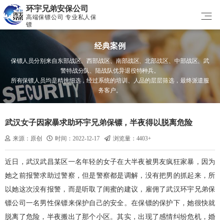
环宇兄弟安保公司
高端保镖公司 专业私人保
镖
经典案例
保镖人员分别来自东部战区、西部战区、南部战区、北部战区、中部战区、武
警特战分队、陆战队优异退役特种兵。
所有保镖人员均是精挑细选，经过系统的培训、人品的层层筛选，最终派遣服
务客户。
​武汉女子因家暴求助环宇兄弟保镖，半夜得以脱离危险
来源：原创
时间：2022-12-17
浏览量：4403+
近日，武汉武昌某区一名年轻的女子在大半夜被男友疯狂家暴，因为
她之前报警求助过警察，但是警察都是调解，没有把男的抓起来，所
以她这次没有报警，而是听取了闺蜜的建议，雇佣了武汉环宇兄弟保
镖公司一名男性保镖来保护自己的安全。在保镖的保护下，她很快就
脱离了危险，半夜搬出了那个小区。其实，出现了感情纠纷危机，婚