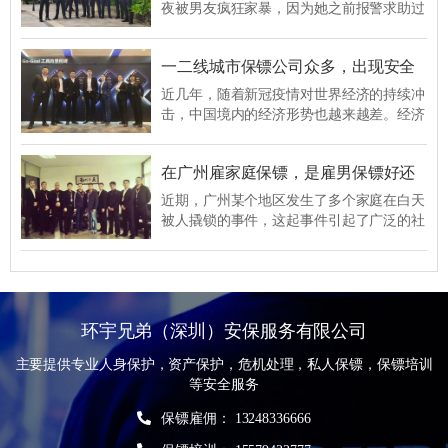
给他提供人身安全保护。在申请了人身保护
夜被男友疯狂家暴，因为她之前报警求助过
令的事情无果之后，男子就动起了雇佣私人
警察，但是警察都是调解，没有把男的抓起
保镖的念头，于是就在网上搜索到了武汉环
来，所以她这次没有报警，而是听取了闺蜜
宇兄弟保镖公司的相关资料，并表达了自己
​一二线城市保镖公司众多，出现安全
的建议，雇佣了武汉环宇兄弟保镖公司一名
危机该如何选择？
的诉求。
男性保镖来保护自己的安全。在保镖的保护
近几年，随着新冠疫情对世界经济的持续冲
下，她很快就脱离了危险，半夜搬出了那个
击，中国境内的经济形势也越来越差。经济
小区。
形势的持续走低，让社会上的企业纠纷，婚
姻纠纷，产权纠纷所造成的纠纷事件也在急
​在广州雇家庭保镖，是雇男保镖好还
速的攀升之中，这也给社会增加了安全隐患
是女保镖好？
方面的压力，同时也让社会上的保镖雇佣需
近期，广州某个地区发生了多个家庭在白天
求在不断增加。那么，如果碰到了企业纠纷
被人撬锁的事件，这起事件引起了广泛的社
或者婚姻纠纷，该如何选择保镖公司？一二
会关注。为了杜绝此类事件再次发生，该社
线城市保镖公司众多，普通人要如何选择？
区的一些业主在咨询深圳环宇保镖公司家庭
保镖的事宜，想雇佣一名保镖来看自己的房
子，以免家门再一次被人给撬锁，里面的珍
贵物品会不翼而飞。那么，找保镖，是找男
环宇兄弟（深圳）安保服务有限公司
保镖好，还是女保镖好？
主要提供专业人身保护，资产保护，危机处理，私人保镖，保镖培训
等安全服务
保镖雇佣： 13248336666