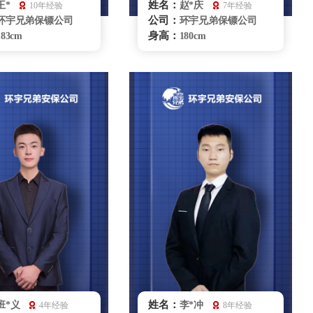
姓名：
王*
赵*庆
10年经验
7年经验
公司：
环宇兄弟保镖公司
环宇兄弟保镖公司
身高：
183cm
180cm
体重：
90kg
80kg
籍贯：
山东
山东
学历：
本科
本科
来源：
部队退役
解放军八一摔跤队
擅长：
散打、格斗、特种驾
摔跤、柔术、散打、
机处理、商务礼仪、
MMA自由格斗车辆驾驶商务
卫
礼仪贴身护卫
银川保镖雇佣咨询
银川保镖雇佣咨询
姓名：
班*义
李*冲
4年经验
8年经验