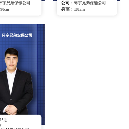
公司：
环宇兄弟保镖公司
环宇兄弟保镖公司
身高：
190cm
181cm
体重：
80kg
73Kg
籍贯：
辽宁
湖南
学历：
高中
大专
来源：
辽宁省散打队
登封小龙武院
：
擅长：
自由搏击、健康管
传统武术、综合格
种驾驶、危机处理、
斗、特种驾驶、危机处理、
卫、商务礼仪、贴身
要员随卫、商务礼仪、贴身
跟踪调查自由搏击
保护
银川保镖雇佣咨询
银川保镖雇佣咨询
*朋
验