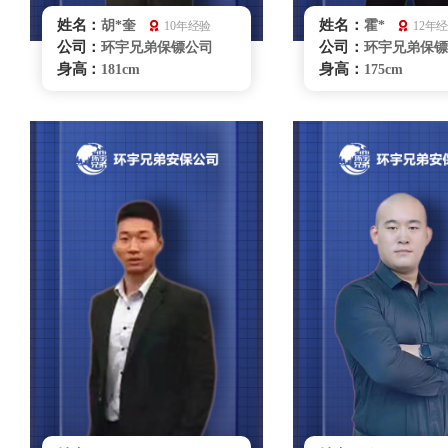
姓名：
姓名：
胡*奎
霍*
10年经验
12年
公司：
公司：
环宇兄弟保镖公司
环宇兄弟保镖
身高：
身高：
181cm
175cm
体重：
体重：
80kg
90kg
籍贯：
籍贯：
河南
辽宁
学历：
学历：
大专
大专
来源：
来源：
53062部队侦察兵
体校
擅长：
擅长：
贴身护卫/危机处理技
特种驾驶，商
能 : 擒拿，摔跤，柔术散打，
贴身护卫，危机处
车辆驾驶
管理
银川保镖雇佣咨询
银川保镖雇佣