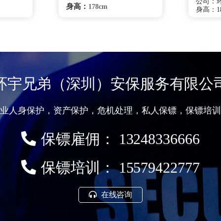
公司：
身高：
178cm
身高：18
体重：
78kg
体重：8
籍贯：
籍贯：
湖北
学历：
学历：
高中
来源：
来源：
校
武汉体院
擅长：
驶、侦
擅长：
、健康管
综合格斗健康管理、
保护
处理、要
特种驾驶危机处理、要员随
贴身保护
卫商务礼仪、贴身保护跟踪
环宇兄弟（深圳）安保服务有限公
调查
咨询
银川保镖雇佣咨询
专业人身保护，资产保护，危机处理，私人保镖，保镖培训
保镖雇佣： 13248336666
保镖培训： 15579422777
在线咨询