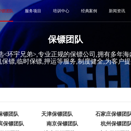
保镖团队
服务项目
培训中心
经典案例
新闻资讯
保镖团队
选<环宇兄弟>,专业正规的保镖公司,拥有多年
机保镖,临时保镖,押运等服务,制度健全,为客户
保镖团队
天津保镖团队
石家庄保镖团
滨保镖团队
南京保镖团队
杭州保镖团