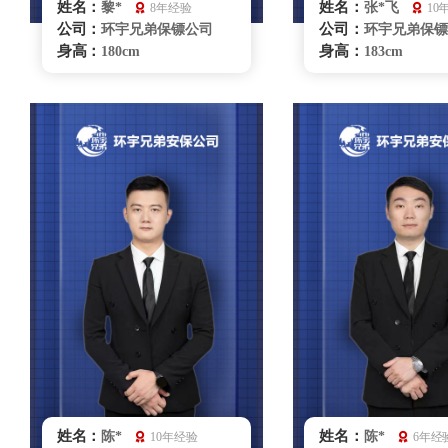
姓名：
姓名：
黎*
张*飞
8年经验
10
公司：
公司：
环宇兄弟保镖公司
环宇兄弟保镖
身高：
身高：
180cm
183cm
体重：
体重：
80kg
90kg
籍贯：
籍贯：
湖北
山西
学历：
学历：
大学
中专
来源：
来源：
部队退役
拳击俱乐部
擅长：
擅长：
散打、格斗特种驾
擒拿格斗、
驶、危机处理商务礼仪、要
种驾驶、危机处
员随卫
同、贴身保护、跟
要员随卫、健康管
救护
银川保镖雇佣咨询
银川保镖雇佣
姓名：
姓名：
陈*
陈*
10年经验
6年经