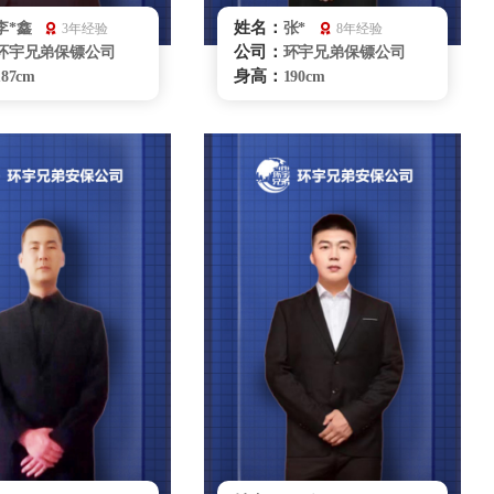
姓名：
李*鑫
张*
3年经验
8年经验
公司：
环宇兄弟保镖公司
环宇兄弟保镖公司
身高：
187cm
190cm
体重：
83kg
83kg
籍贯：
湖南
辽宁
学历：
大专
大专
来源：
武警雪豹突击队
96151部队
擅长：
危险处理、驾驶擒拿
危机处理商务礼仪，
散打搏击、车辆护
贴身保护特种驾驶，要员随
泳
卫
银川保镖雇佣咨询
银川保镖雇佣咨询