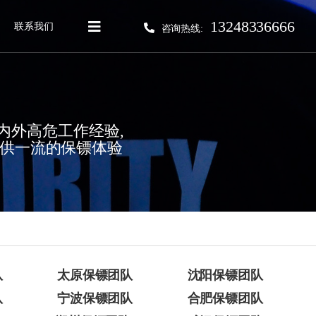
13248336666
联系我们
咨询热线:
海内外高危工作经验,
提供一流的保镖体验
队
太原保镖团队
沈阳保镖团队
队
宁波保镖团队
合肥保镖团队