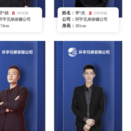
姓名：
邓*娟
李*杰
3年经验
10年经验
公司：
环宇兄弟保镖公司
环宇兄弟保镖公司
身高：
174cm
181cm
体重：
70kg
80kg
籍贯：
河南
河南
学历：
大学本科
专科
来源：
国家柔道队
中国毅能达学院
擅长：
柔道、柔术、综和格
摔 跤，拳击健 身，车
辆驾驶、商务礼仪贴
辆驾驶商 务礼仪，贴身护卫
银川保镖雇佣咨询
银川保镖雇佣咨询