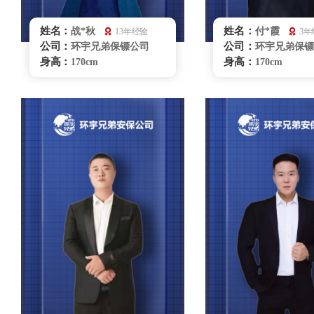
姓名：
姓名：
战*秋
付*霞
13年经验
3年
公司：
公司：
环宇兄弟保镖公司
环宇兄弟保镖
身高：
身高：
170cm
170cm
体重：
体重：
68kg
57kg
籍贯：
籍贯：
吉林
重庆
学历：
学历：
本科
大学本科
来源：
来源：
陕西省拳击队
散打
擅长：
擅长：
拳击、散打、飞镖、
散打、驾
商务礼仪、贴身护卫、特种
仪、贴身保护
驾驶、危机处理、健康管理
银川保镖雇佣
银川保镖雇佣咨询