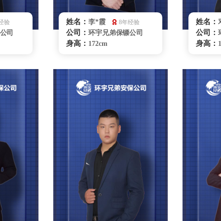
姓名：
姓名：
李*霞
经验
8年经验
公司：
公司：
公司
环宇兄弟保镖公司
身高：
身高：
172cm
体重：
体重：
60kg
籍贯：
籍贯：
云南
学历：
学历：
大学本科
来源：
来源：
上海体育学院
擅长：
擅长：
驶商务礼
拳击、搏击、擒拿格
斗、商务礼仪、贴身护卫特
斗、车
种驾驶、危机处理、要员随
身保护
卫、商务陪同、贴身保护跟
咨询
踪调查、健康管理、紧急救
护
银川保镖雇佣咨询