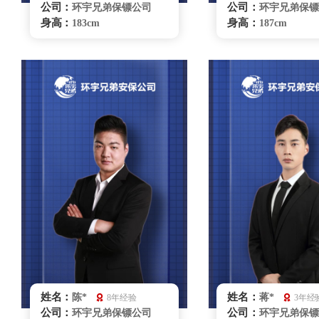
公司：
公司：
环宇兄弟保镖公司
环宇兄弟保镖
身高：
身高：
183cm
187cm
体重：
体重：
94kg
87kg
籍贯：
籍贯：
安徽
辽宁
学历：
学历：
大专
大专
来源：
来源：
武校
武校
擅长：
擅长：
特种驾驶商务礼仪，
商务礼仪贴
贴身护卫
特种驾驶
银川保镖雇佣咨询
银川保镖雇佣
姓名：
姓名：
陈*
蒋*
8年经验
3年经
公司：
公司：
环宇兄弟保镖公司
环宇兄弟保镖