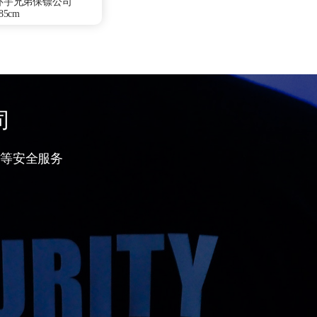
环宇兄弟保镖公司
5cm
0Kg
山东省菏泽市
少林寺武僧团
部队
特种作战、散打驾
察、商务礼仪、贴身
司
银川保镖雇佣咨询
等安全服务