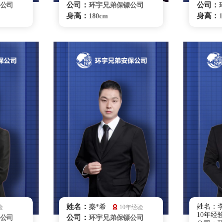
公司：
公司：
公司
环宇兄弟保镖公司
身高：
身高：
180cm
体重：
体重：
78kg
籍贯：
籍贯：
山东
学历：
学历：
大专
来源：
来源：
部队退役
擅长：
擅长
身护卫，
无限制格斗，危机处
理贴身护卫，紧急护救，跟
理、特
踪调查
要员随
保护、
咨询
银川保镖雇佣咨询
姓名：
姓名：李
秦*希
验
10年经验
10年经
公司：
公司
环宇兄弟保镖公司