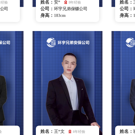
姓名：
姓名：
安*
年经验
8年经验
公司：
公司：
公司
环宇兄弟保镖公司
身高：
身高：
183cm
体重：
体重：
80kg
籍贯：
籍贯：
四川
学历：
学历：
高中
来源：
来源：
拳击俱乐部
擅长：
擅长：
散打、特
实用商务礼仪特技驾
理商务陪
驶格斗、散打、危机处理
驶、危
踪调查、
要员随
理、紧急
银川保镖雇佣咨询
咨询
姓名：
姓名：
王*文
验
4年经验