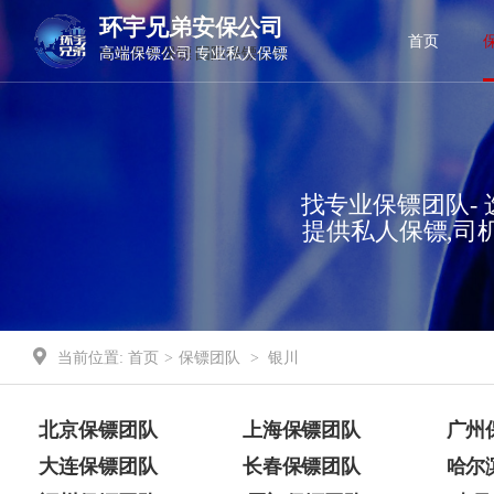
环宇兄弟安保公司
环宇兄弟安保公司
首页
高端保镖公司 专业私人保镖
专业商务保镖 国际保镖公司
找专业保镖团队- 
提供私人保镖,司
当前位置:
首页
>
保镖团队
>
银川
北京保镖团队
上海保镖团队
广州
大连保镖团队
长春保镖团队
哈尔