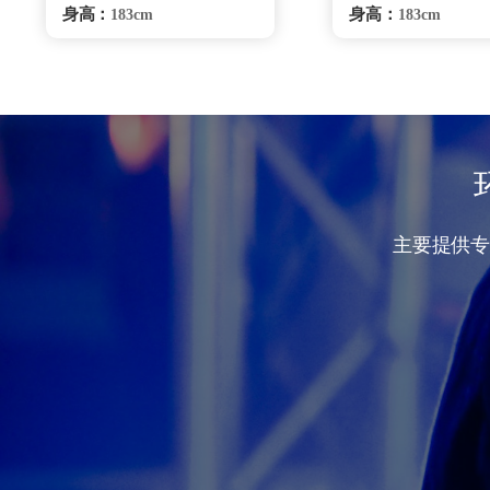
身高：
身高：
183cm
183cm
体重：
体重：
90Kg
75Kg
籍贯：
籍贯：
湖南
湖南
学历：
学历：
高中
高中
来源：
来源：
少林寺鹅坡武校
少林寺塔沟武
擅长：
擅长：
综合格斗、安全驾驶
综合格斗
危机处理、要员随卫、商务
理、特种驾驶危机
陪同.贴身保护、跟踪调查
员随卫.商务礼仪、
跟踪调查
银川保镖雇佣咨询
银川保镖雇佣
主要提供