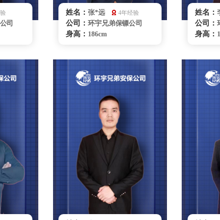
姓名：
姓名：
张*远
经验
4年经验
公司：
公司：
公司
环宇兄弟保镖公司
身高：
身高：
186cm
体重：
体重：
87kg
籍贯：
籍贯：
辽宁
学历：
学历：
大专
来源：
来源：
空军部队
擅长：
擅长：
务礼仪,
特种驾驶 商务礼仪、
理，健康
贴身护卫危机处理
格斗，
送，游
银川保镖雇佣咨询
咨询