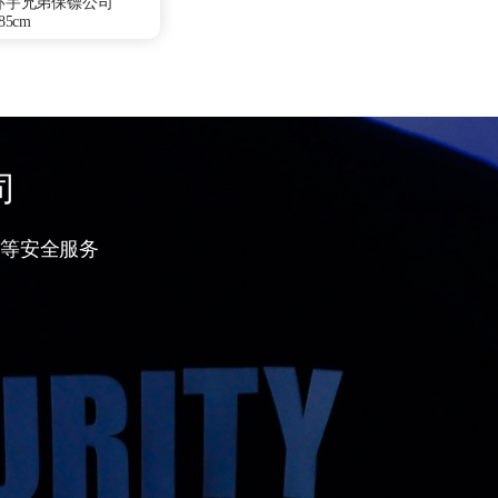
环宇兄弟保镖公司
5cm
0Kg
山东省菏泽市
少林寺武僧团
部队
特种作战、散打驾
察、商务礼仪、贴身
司
无锡保镖雇佣咨询
等安全服务