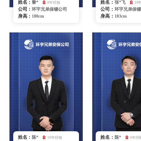
姓名：
姓名：
黎*
张*飞
8年经验
10
公司：
公司：
环宇兄弟保镖公司
环宇兄弟保镖
身高：
身高：
180cm
183cm
体重：
体重：
80kg
90kg
籍贯：
籍贯：
湖北
山西
学历：
学历：
大学
中专
来源：
来源：
部队退役
拳击俱乐部
擅长：
擅长：
散打、格斗特种驾
擒拿格斗、
驶、危机处理商务礼仪、要
种驾驶、危机处
员随卫
同、贴身保护、跟
要员随卫、健康管
救护
无锡保镖雇佣咨询
无锡保镖雇佣
姓名：
姓名：
陈*
陈*
10年经验
6年经