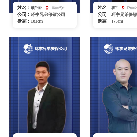
姓名：
姓名：
胡*奎
霍*
10年经验
12年
公司：
公司：
环宇兄弟保镖公司
环宇兄弟保镖
身高：
身高：
181cm
175cm
体重：
体重：
80kg
90kg
籍贯：
籍贯：
河南
辽宁
学历：
学历：
大专
大专
来源：
来源：
53062部队侦察兵
体校
擅长：
擅长：
贴身护卫/危机处理技
特种驾驶，商
能 : 擒拿，摔跤，柔术散打，
贴身护卫，危机处
车辆驾驶
管理
无锡保镖雇佣咨询
无锡保镖雇佣