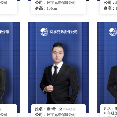
公司：
公司：
公司
环宇兄弟保镖公司
身高：
身高：
180cm
体重：
体重：
78kg
籍贯：
籍贯：
山东
学历：
学历：
大专
来源：
来源：
部队退役
擅长：
擅长
身护卫，
无限制格斗，危机处
理贴身护卫，紧急护救，跟
理、特
踪调查
要员随
保护、
咨询
无锡保镖雇佣咨询
姓名：
姓名：李
秦*希
验
10年经验
10年经
公司：
公司
环宇兄弟保镖公司