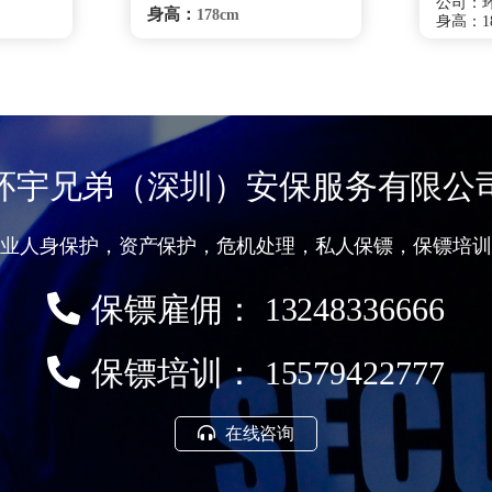
公司：
身高：
178cm
身高：18
体重：
78kg
体重：8
籍贯：
籍贯：
湖北
学历：
学历：
高中
来源：
来源：
校
武汉体院
擅长：
驶、侦
擅长：
、健康管
综合格斗健康管理、
保护
处理、要
特种驾驶危机处理、要员随
贴身保护
卫商务礼仪、贴身保护跟踪
环宇兄弟（深圳）安保服务有限公
调查
咨询
无锡保镖雇佣咨询
专业人身保护，资产保护，危机处理，私人保镖，保镖培训
保镖雇佣： 13248336666
保镖培训： 15579422777
在线咨询