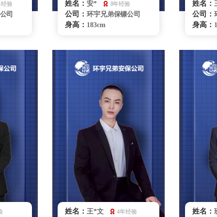
姓名：
姓名：
安*
年经验
8年经验
公司：
公司：
公司
环宇兄弟保镖公司
身高：
身高：
183cm
体重：
体重：
80kg
籍贯：
籍贯：
四川
学历：
学历：
高中
来源：
来源：
拳击俱乐部
擅长：
擅长：
散打、特
实用商务礼仪特技驾
理商务陪
驶格斗、散打、危机处理
驶、危
踪调查、
要员随
理、紧急
无锡保镖雇佣咨询
咨询
姓名：
姓名：
王*文
验
4年经验