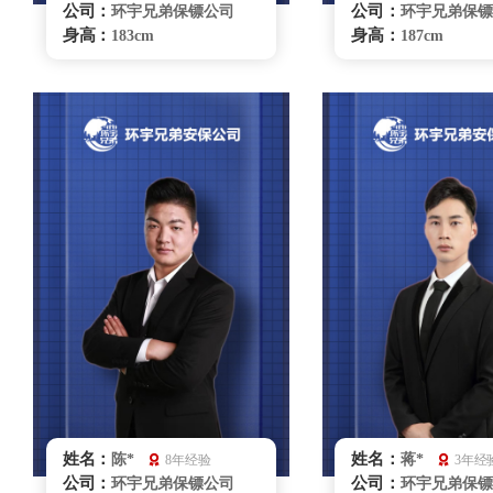
公司：
公司：
环宇兄弟保镖公司
环宇兄弟保镖
身高：
身高：
183cm
187cm
体重：
体重：
94kg
87kg
籍贯：
籍贯：
安徽
辽宁
学历：
学历：
大专
大专
来源：
来源：
武校
武校
擅长：
擅长：
特种驾驶商务礼仪，
商务礼仪贴
贴身护卫
特种驾驶
无锡保镖雇佣咨询
无锡保镖雇佣
姓名：
姓名：
陈*
蒋*
8年经验
3年经
公司：
公司：
环宇兄弟保镖公司
环宇兄弟保镖