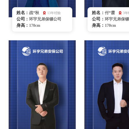
姓名：
姓名：
战*秋
付*霞
13年经验
3年
公司：
公司：
环宇兄弟保镖公司
环宇兄弟保镖
身高：
身高：
170cm
170cm
体重：
体重：
68kg
57kg
籍贯：
籍贯：
吉林
重庆
学历：
学历：
本科
大学本科
来源：
来源：
陕西省拳击队
散打
擅长：
擅长：
拳击、散打、飞镖、
散打、驾
商务礼仪、贴身护卫、特种
仪、贴身保护
驾驶、危机处理、健康管理
无锡保镖雇佣
无锡保镖雇佣咨询