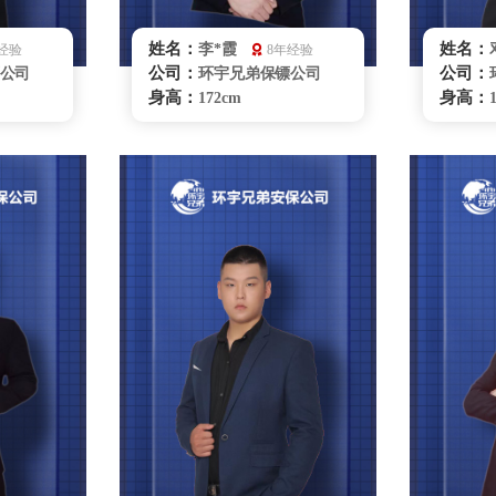
姓名：
姓名：
李*霞
经验
8年经验
公司：
公司：
公司
环宇兄弟保镖公司
身高：
身高：
172cm
体重：
体重：
60kg
籍贯：
籍贯：
云南
学历：
学历：
大学本科
来源：
来源：
上海体育学院
擅长：
擅长：
驶商务礼
拳击、搏击、擒拿格
斗、商务礼仪、贴身护卫特
斗、车
种驾驶、危机处理、要员随
身保护
卫、商务陪同、贴身保护跟
咨询
踪调查、健康管理、紧急救
护
无锡保镖雇佣咨询