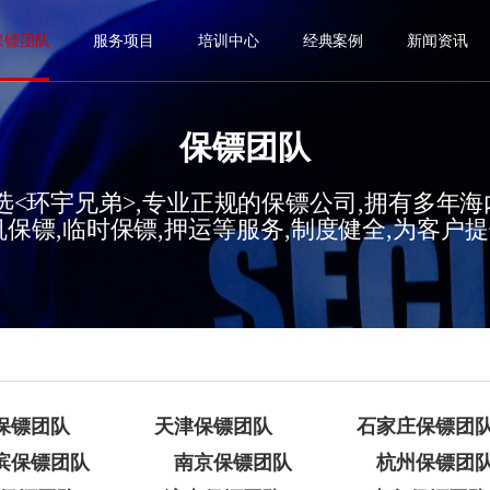
保镖团队
服务项目
培训中心
经典案例
新闻资讯
保镖团队
选<环宇兄弟>,专业正规的保镖公司,拥有多年
机保镖,临时保镖,押运等服务,制度健全,为客户
保镖团队
天津保镖团队
石家庄保镖团
滨保镖团队
南京保镖团队
杭州保镖团