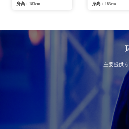
身高：
身高：
183cm
183cm
体重：
体重：
90Kg
75Kg
籍贯：
籍贯：
湖南
湖南
学历：
学历：
高中
高中
来源：
来源：
少林寺鹅坡武校
少林寺塔沟武
擅长：
擅长：
综合格斗、安全驾驶
综合格斗
危机处理、要员随卫、商务
理、特种驾驶危机
陪同.贴身保护、跟踪调查
员随卫.商务礼仪、
跟踪调查
无锡保镖雇佣咨询
无锡保镖雇佣
主要提供