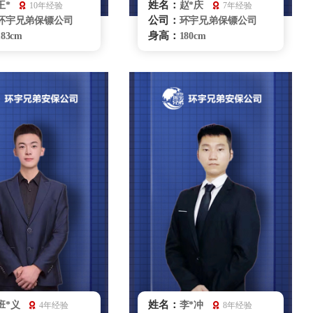
姓名：
王*
赵*庆
10年经验
7年经验
公司：
环宇兄弟保镖公司
环宇兄弟保镖公司
身高：
183cm
180cm
体重：
90kg
80kg
籍贯：
山东
山东
学历：
本科
本科
来源：
部队退役
解放军八一摔跤队
擅长：
散打、格斗、特种驾
摔跤、柔术、散打、
机处理、商务礼仪、
MMA自由格斗车辆驾驶商务
卫
礼仪贴身护卫
无锡保镖雇佣咨询
无锡保镖雇佣咨询
姓名：
班*义
李*冲
4年经验
8年经验