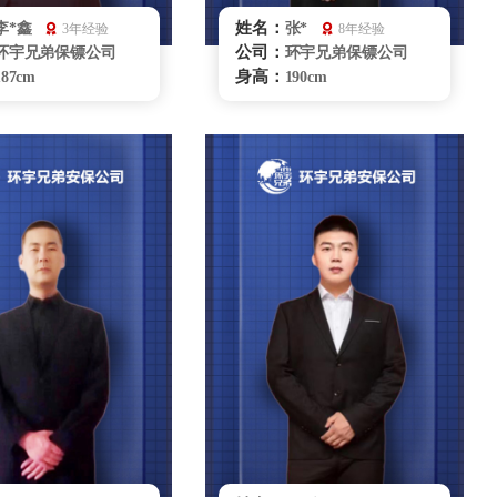
姓名：
李*鑫
张*
3年经验
8年经验
公司：
环宇兄弟保镖公司
环宇兄弟保镖公司
身高：
187cm
190cm
体重：
83kg
83kg
籍贯：
湖南
辽宁
学历：
大专
大专
来源：
武警雪豹突击队
96151部队
擅长：
危险处理、驾驶擒拿
危机处理商务礼仪，
散打搏击、车辆护
贴身保护特种驾驶，要员随
泳
卫
无锡保镖雇佣咨询
无锡保镖雇佣咨询