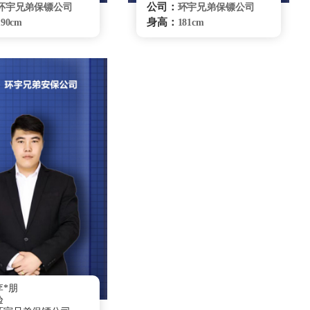
公司：
环宇兄弟保镖公司
环宇兄弟保镖公司
身高：
190cm
181cm
体重：
80kg
73Kg
籍贯：
辽宁
湖南
学历：
高中
大专
来源：
辽宁省散打队
登封小龙武院
：
擅长：
自由搏击、健康管
传统武术、综合格
种驾驶、危机处理、
斗、特种驾驶、危机处理、
卫、商务礼仪、贴身
要员随卫、商务礼仪、贴身
跟踪调查自由搏击
保护
无锡保镖雇佣咨询
无锡保镖雇佣咨询
*朋
验