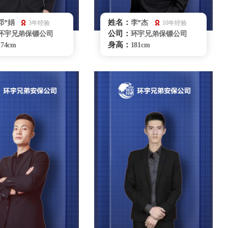
姓名：
邓*娟
李*杰
3年经验
10年经验
公司：
环宇兄弟保镖公司
环宇兄弟保镖公司
身高：
174cm
181cm
体重：
70kg
80kg
籍贯：
河南
河南
学历：
大学本科
专科
来源：
国家柔道队
中国毅能达学院
擅长：
柔道、柔术、综和格
摔 跤，拳击健 身，车
辆驾驶、商务礼仪贴
辆驾驶商 务礼仪，贴身护卫
无锡保镖雇佣咨询
无锡保镖雇佣咨询