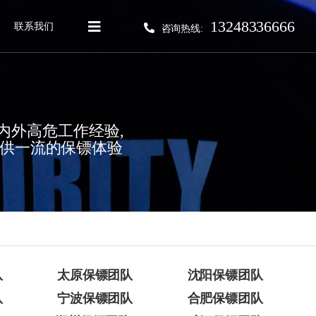
13248336666
联系我们
咨询热线:
海内外高危工作经验,
提供一流的保镖体验
队
太原保镖团队
沈阳保镖团队
队
宁波保镖团队
合肥保镖团队