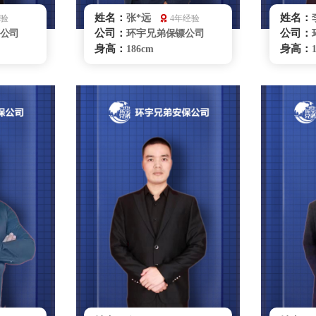
姓名：
姓名：
张*远
经验
4年经验
公司：
公司：
公司
环宇兄弟保镖公司
身高：
身高：
186cm
体重：
体重：
87kg
籍贯：
籍贯：
辽宁
学历：
学历：
大专
来源：
来源：
空军部队
擅长：
擅长：
务礼仪,
特种驾驶 商务礼仪、
理，健康
贴身护卫危机处理
格斗，
送，游
无锡保镖雇佣咨询
咨询