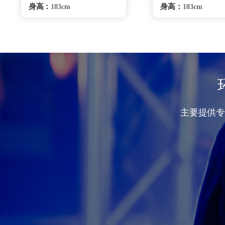
身高：
身高：
183cm
183cm
体重：
体重：
90Kg
75Kg
籍贯：
籍贯：
湖南
湖南
学历：
学历：
高中
高中
来源：
来源：
少林寺鹅坡武校
少林寺塔沟武
擅长：
擅长：
综合格斗、安全驾驶
综合格斗
危机处理、要员随卫、商务
理、特种驾驶危机
陪同.贴身保护、跟踪调查
员随卫.商务礼仪、
跟踪调查
重庆保镖雇佣咨询
重庆保镖雇佣
主要提供