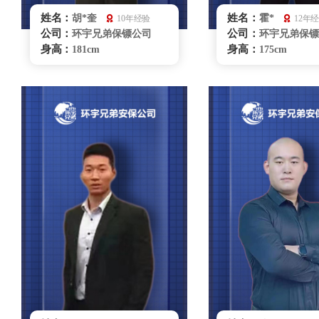
姓名：
姓名：
胡*奎
霍*
10年经验
12年
公司：
公司：
环宇兄弟保镖公司
环宇兄弟保镖
身高：
身高：
181cm
175cm
体重：
体重：
80kg
90kg
籍贯：
籍贯：
河南
辽宁
学历：
学历：
大专
大专
来源：
来源：
53062部队侦察兵
体校
擅长：
擅长：
贴身护卫/危机处理技
特种驾驶，商
能 : 擒拿，摔跤，柔术散打，
贴身护卫，危机处
车辆驾驶
管理
重庆保镖雇佣咨询
重庆保镖雇佣