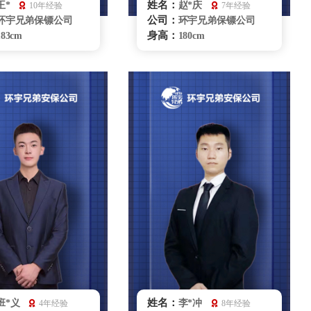
姓名：
王*
赵*庆
10年经验
7年经验
公司：
环宇兄弟保镖公司
环宇兄弟保镖公司
身高：
183cm
180cm
体重：
90kg
80kg
籍贯：
山东
山东
学历：
本科
本科
来源：
部队退役
解放军八一摔跤队
擅长：
散打、格斗、特种驾
摔跤、柔术、散打、
机处理、商务礼仪、
MMA自由格斗车辆驾驶商务
卫
礼仪贴身护卫
重庆保镖雇佣咨询
重庆保镖雇佣咨询
姓名：
班*义
李*冲
4年经验
8年经验