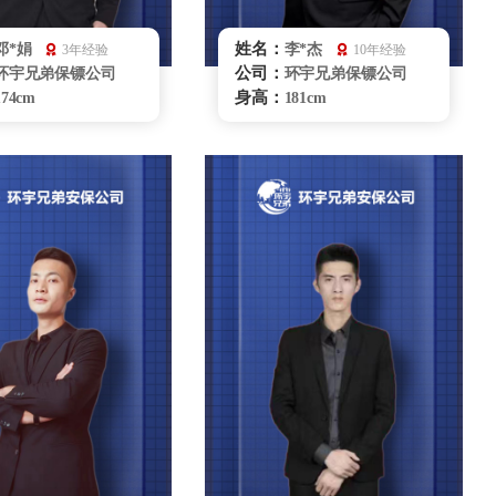
姓名：
邓*娟
李*杰
3年经验
10年经验
公司：
环宇兄弟保镖公司
环宇兄弟保镖公司
身高：
174cm
181cm
体重：
70kg
80kg
籍贯：
河南
河南
学历：
大学本科
专科
来源：
国家柔道队
中国毅能达学院
擅长：
柔道、柔术、综和格
摔 跤，拳击健 身，车
辆驾驶、商务礼仪贴
辆驾驶商 务礼仪，贴身护卫
重庆保镖雇佣咨询
重庆保镖雇佣咨询