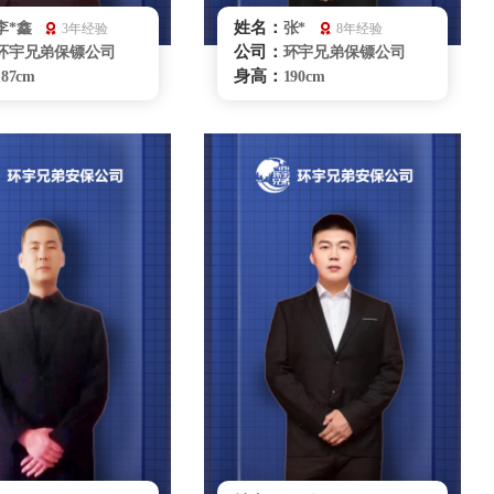
姓名：
李*鑫
张*
3年经验
8年经验
公司：
环宇兄弟保镖公司
环宇兄弟保镖公司
身高：
187cm
190cm
体重：
83kg
83kg
籍贯：
湖南
辽宁
学历：
大专
大专
来源：
武警雪豹突击队
96151部队
擅长：
危险处理、驾驶擒拿
危机处理商务礼仪，
散打搏击、车辆护
贴身保护特种驾驶，要员随
泳
卫
重庆保镖雇佣咨询
重庆保镖雇佣咨询