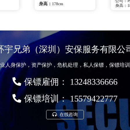
公司：
身高：
178cm
身高：18
体重：
78kg
体重：8
籍贯：
籍贯：
湖北
学历：
学历：
高中
来源：
来源：
校
武汉体院
擅长：
驶、侦
擅长：
、健康管
综合格斗健康管理、
保护
处理、要
特种驾驶危机处理、要员随
贴身保护
卫商务礼仪、贴身保护跟踪
环宇兄弟（深圳）安保服务有限公
调查
咨询
重庆保镖雇佣咨询
专业人身保护，资产保护，危机处理，私人保镖，保镖培训
保镖雇佣： 13248336666
保镖培训： 15579422777
在线咨询