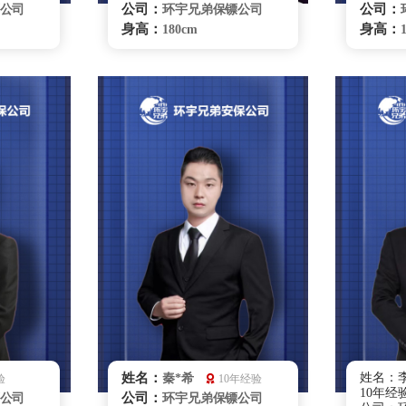
公司：
公司：
公司
环宇兄弟保镖公司
身高：
身高：
180cm
体重：
体重：
78kg
籍贯：
籍贯：
山东
学历：
学历：
大专
来源：
来源：
部队退役
擅长：
擅长
身护卫，
无限制格斗，危机处
理贴身护卫，紧急护救，跟
理、特
踪调查
要员随
保护、
咨询
重庆保镖雇佣咨询
姓名：
姓名：李
秦*希
验
10年经验
10年经
公司：
公司
环宇兄弟保镖公司