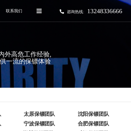
13248336666
联系我们
咨询热线:
海内外高危工作经验,
提供一流的保镖体验
队
太原保镖团队
沈阳保镖团队
队
宁波保镖团队
合肥保镖团队