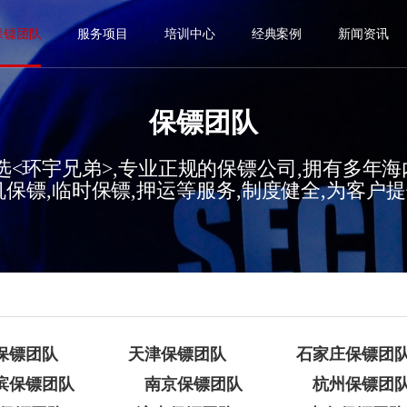
保镖团队
服务项目
培训中心
经典案例
新闻资讯
保镖团队
选<环宇兄弟>,专业正规的保镖公司,拥有多年
机保镖,临时保镖,押运等服务,制度健全,为客户
保镖团队
天津保镖团队
石家庄保镖团
滨保镖团队
南京保镖团队
杭州保镖团