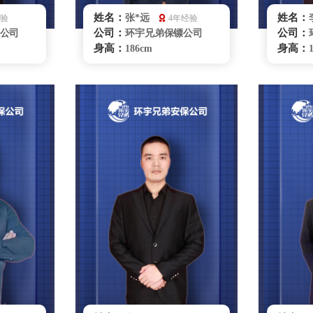
姓名：
姓名：
张*远
经验
4年经验
公司：
公司：
公司
环宇兄弟保镖公司
身高：
身高：
186cm
体重：
体重：
87kg
籍贯：
籍贯：
辽宁
学历：
学历：
大专
来源：
来源：
空军部队
擅长：
擅长：
务礼仪,
特种驾驶 商务礼仪、
理，健康
贴身护卫危机处理
格斗，
送，游
重庆保镖雇佣咨询
咨询