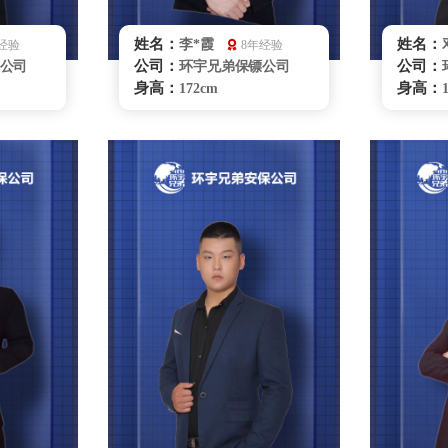
姓名：
姓名：
李*霞
经验
8年经验
公司：
公司：
公司
环宇兄弟保镖公司
身高：
身高：
172cm
体重：
体重：
60kg
籍贯：
籍贯：
云南
学历：
学历：
大学本科
来源：
来源：
上海体育学院
擅长：
擅长：
驶商务礼
拳击、搏击、擒拿格
斗、商务礼仪、贴身护卫特
斗、车
种驾驶、危机处理、要员随
身保护
卫、商务陪同、贴身保护跟
咨询
踪调查、健康管理、紧急救
护
重庆保镖雇佣咨询