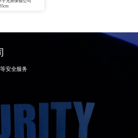
环宇兄弟保镖公司
5cm
0Kg
山东省菏泽市
少林寺武僧团
部队
特种作战、散打驾
察、商务礼仪、贴身
司
重庆保镖雇佣咨询
等安全服务