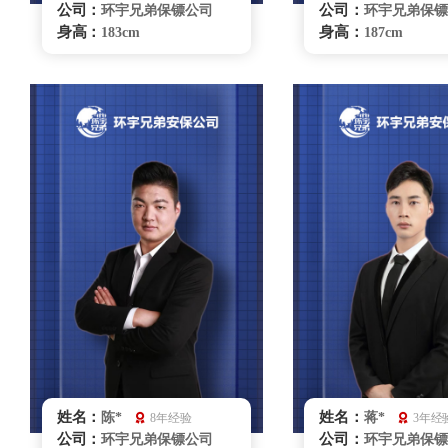
公司：
公司：
环宇兄弟保镖公司
环宇兄弟保镖
身高：
身高：
183cm
187cm
体重：
体重：
94kg
87kg
籍贯：
籍贯：
安徽
辽宁
学历：
学历：
大专
大专
来源：
来源：
武校
武校
擅长：
擅长：
特种驾驶商务礼仪，
商务礼仪贴
贴身护卫
特种驾驶
重庆保镖雇佣咨询
重庆保镖雇佣
姓名：
姓名：
陈*
蒋*
8年经验
3年经
公司：
公司：
环宇兄弟保镖公司
环宇兄弟保镖