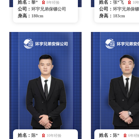
姓名：
姓名：
黎*
张*飞
8年经验
10
公司：
公司：
环宇兄弟保镖公司
环宇兄弟保镖
身高：
身高：
180cm
183cm
体重：
体重：
80kg
90kg
籍贯：
籍贯：
湖北
山西
学历：
学历：
大学
中专
来源：
来源：
部队退役
拳击俱乐部
擅长：
擅长：
散打、格斗特种驾
擒拿格斗、
驶、危机处理商务礼仪、要
种驾驶、危机处
员随卫
同、贴身保护、跟
要员随卫、健康管
救护
重庆保镖雇佣咨询
重庆保镖雇佣
姓名：
姓名：
陈*
陈*
10年经验
6年经