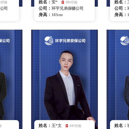
姓名：
姓名：
安*
年经验
8年经验
公司：
公司：
公司
环宇兄弟保镖公司
身高：
身高：
183cm
体重：
体重：
80kg
籍贯：
籍贯：
四川
学历：
学历：
高中
来源：
来源：
拳击俱乐部
擅长：
擅长：
散打、特
实用商务礼仪特技驾
理商务陪
驶格斗、散打、危机处理
驶、危
踪调查、
要员随
理、紧急
重庆保镖雇佣咨询
咨询
姓名：
姓名：
王*文
验
4年经验