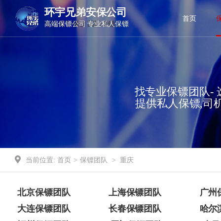
环宇兄弟安保公司
环宇兄弟安保公司
首页
高端保镖公司 专业私人保镖
专业商务保镖 国际保镖公司
找专业保镖团队- 
提供私人保镖,司
当前位置:
首页
>
保镖团队
>
重庆
北京保镖团队
上海保镖团队
广州
大连保镖团队
长春保镖团队
哈尔