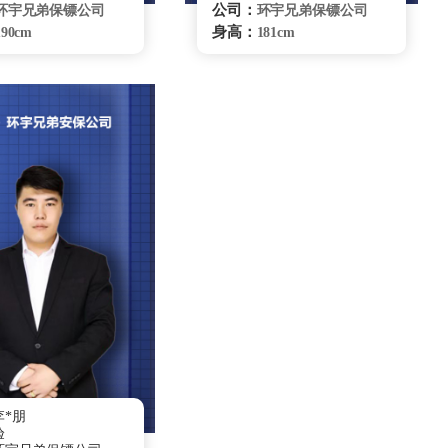
公司：
环宇兄弟保镖公司
环宇兄弟保镖公司
身高：
190cm
181cm
体重：
80kg
73Kg
籍贯：
辽宁
湖南
学历：
高中
大专
来源：
辽宁省散打队
登封小龙武院
：
擅长：
自由搏击、健康管
传统武术、综合格
种驾驶、危机处理、
斗、特种驾驶、危机处理、
卫、商务礼仪、贴身
要员随卫、商务礼仪、贴身
跟踪调查自由搏击
保护
重庆保镖雇佣咨询
重庆保镖雇佣咨询
*朋
验