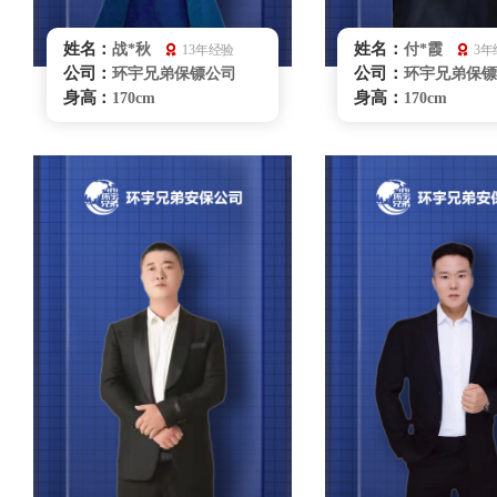
姓名：
姓名：
战*秋
付*霞
13年经验
3年
公司：
公司：
环宇兄弟保镖公司
环宇兄弟保镖
身高：
身高：
170cm
170cm
体重：
体重：
68kg
57kg
籍贯：
籍贯：
吉林
重庆
学历：
学历：
本科
大学本科
来源：
来源：
陕西省拳击队
散打
擅长：
擅长：
拳击、散打、飞镖、
散打、驾
商务礼仪、贴身护卫、特种
仪、贴身保护
驾驶、危机处理、健康管理
重庆保镖雇佣
重庆保镖雇佣咨询