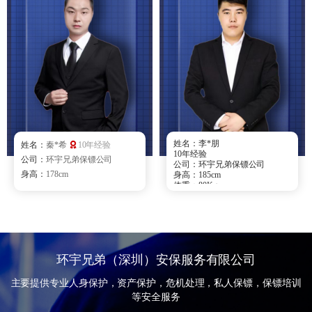
宁波保镖雇佣咨询
宁波保镖雇佣咨询
姓名：李*朋
姓名：
秦*希
10年经验
10年经验
公司：
环宇兄弟保镖公司
公司：环宇兄弟保镖公司
身高：
178cm
身高：185cm
体重：80Kg
体重：
78kg
籍贯：山东省菏泽市
籍贯：
湖北
学历：少林寺武僧团
来源：部队
学历：
高中
擅长：特种作战、散打驾驶、侦
来源：
武汉体院
察、商务礼仪、贴身保护
擅长：
综合格斗健康管理、特种
环宇兄弟（深圳）安保服务有限公司
驾驶危机处理、要员随卫商务礼
仪、贴身保护跟踪调查
主要提供专业人身保护，资产保护，危机处理，私人保镖，保镖培训
宁波保镖雇佣咨询
等安全服务
宁波保镖雇佣咨询