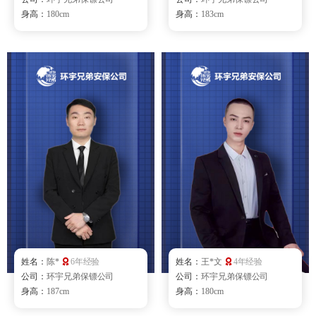
身高：
180cm
身高：
183cm
体重：
80kg
体重：
94kg
籍贯：
山东
籍贯：
安徽
学历：
本科
学历：
大专
来源：
解放军八一摔跤队
来源：
武校
擅长：
摔跤、柔术、散打、
擅长：
特种驾驶商务礼仪，贴身
MMA自由格斗车辆驾驶商务礼
护卫
仪贴身护卫
宁波保镖雇佣咨询
宁波保镖雇佣咨询
姓名：
陈*
6年经验
姓名：
王*文
4年经验
公司：
环宇兄弟保镖公司
公司：
环宇兄弟保镖公司
身高：
187cm
身高：
180cm
体重：
87kg
体重：
78kg